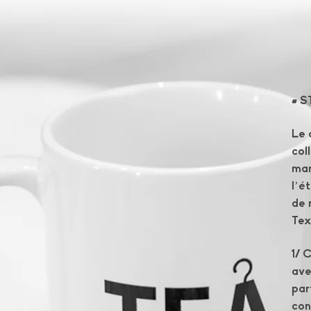
# 
Le 
col
mar
l’é
de 
Tex
1/ 
ave
par
con