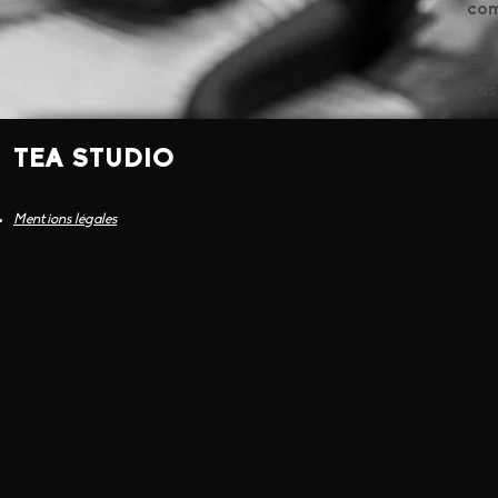
com
Et 
cas
TEA STUDIO
Mentions légales